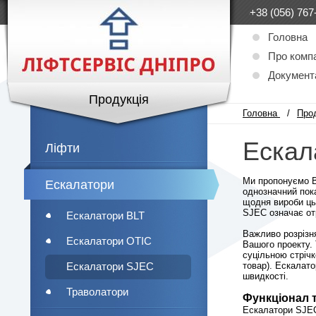
+38 (056) 767
Головна
Про комп
Документ
Продукція
Головна
/
Про
Ескал
Ліфти
Ми пропонуємо В
Ескалатори
однозначний пока
щодня вироби ць
SJEC означає отр
Ескалатори BLT
Важливо розрізня
Ескалатори ОТІС
Вашого проекту. 
суцільною стрічк
Ескалатори SJEC
товар). Ескалато
швидкості.
Траволатори
Функціонал т
Ескалатори SJEC