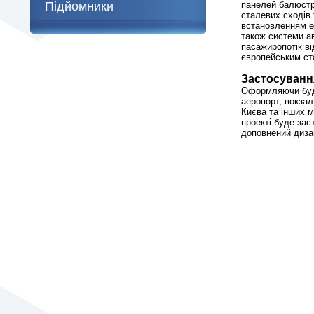
Підйомники
панелей балюстр
сталевих сходів 
встановленням ел
також системи а
пасажиропотік ві
європейським ст
Застосування
Оформляючи буді
аеропорт, вокзал
Києва та інших м
проекті буде зас
доповнений дизай